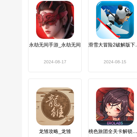
永劫无间手游_永劫无间
滑雪大冒险2破解版
2024-08-17
2024-08-15
龙雏攻略_龙雏
桃色旅团全关卡解锁版_桃色旅团安卓通用