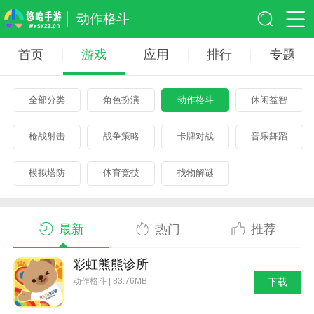
动作格斗
首页
游戏
应用
排行
专题
全部分类
角色扮演
动作格斗
休闲益智
枪战射击
战争策略
卡牌对战
音乐舞蹈
模拟塔防
体育竞技
找物解谜
最新
热门
推荐
彩虹熊熊诊所
动作格斗 | 83.76MB
下载