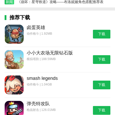
新闻
《崩坏：星穹铁道》攻略——布洛妮娅角色搭配推荐表
推荐下载
卤蛋英雄
动作格斗 | 1.92MB
下载
小小大农场无限钻石版
模拟塔防 | 188.59MB
下载
smash legends
动作格斗 | 1.04GB
下载
弹壳特攻队
枪战射击 | 126.01MB
下载