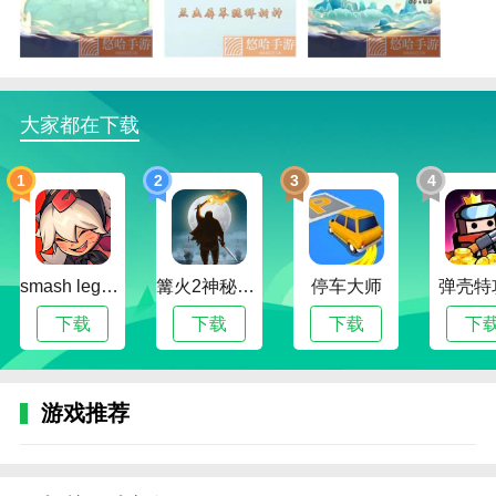
2.祈祷召唤不同的神仙游戏角色，用游戏角色练手，轻
松打败对手。
3.神仙模拟器游戏拥有多种竞技玩法和全新的地图对战
大家都在下载
模式，带给你全新的游戏体验。
神仙模拟器描述
1
2
3
4
1.在这个游戏中，我们可以根据他们的特点进行培养，
组成队伍进行不同级别的战斗冒险。
2、跟随游戏中的各种任务，获得丰厚的奖励，轻松交
smash legends
篝火2神秘海域
停车大师
弹壳特
易商店中的各种道具。
下载
下载
下载
下
3.和其他玩家玩一场精彩的PK对决，根据敌人的构成适
当选择角色，可以获得不少奖励。
4.在神仙模拟器游戏中，你有各种战斗来展示你的实
游戏推荐
力，丰富的战斗方式和激烈的游戏内容。
相关建议