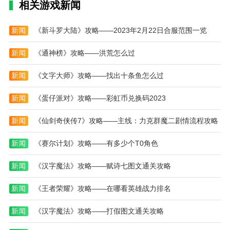
相关游戏新闻
幻想英雄2是一款全新的角色扮演策略卡牌游戏。玩家
可以在游戏中收集电影人物的各种卡牌，自由搭配不同
新闻
《新斗罗大陆》攻略——2023年2月22日合服范围一览
的卡牌组合，带领自己强大的卡牌进行战斗，轻松体验
更加轻松愉快的卡牌战斗游戏。
新闻
《通神榜》攻略——洪荒怎么过
冒险幻想是一款超好玩的手机塔防策略游戏，有大量模
新闻
《文字大师》攻略——找出十条鱼怎么过
板供玩家欣赏。是最刺激的卡牌游戏，玩家可以自由发
挥各种小仙女。游戏很棒，画质也不错，但还是有些美
新闻
《蛋仔派对》攻略——彩虹币兑换码2023
中不足。
新闻
《仙剑奇侠传7》攻略——主线：力克群魔二剧情流程攻略
新闻
《赛尔计划》攻略——有多少个T0角色
新闻
《汉字魔法》攻略——赋诗七图文通关攻略
新闻
《王者荣耀》攻略——在哪看英雄战力排名
新闻
《汉字魔法》攻略——打假图文通关攻略