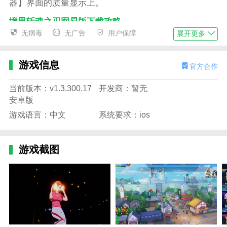
器】界面的质量显示上。
境界斩魂之刃网易版下载攻略
无病毒
无广告
用户保障
展开更多
1.精致的太空场景让玩家可以在美丽的银行中谱写浪漫
的史诗。
游戏信息
官方合作
2.游戏中会出现各种问题，需要玩家一边战斗一边解
决，以完成你的任务；
当前版本：v1.3.300.17
开发商：暂无
3、经典剧情还原，死亡粉丝队队长带路重启虚拟讨
安卓版
伐！
游戏语言：中文
系统要求：ios
4.寻找更多的地平线迷宫，体验更多的挑战和战争，进
行一次遥远的太空之旅。
游戏截图
5、强烈理解觉醒的含义意为突破边界，霸气而傲慢的
刀死亡之地，我辈问道！
6.驾驶飞船在星空中自由探索，并带领你的舰队随时做
好战斗准备，消灭可怕的异类昆虫；
7、指挥自己的战斗精英，完成战略布局和战斗，并最