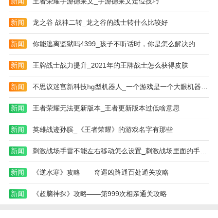
新闻
王者荣耀手游德莱文_手游德莱文走位技巧
8.不同商店中有丰富的材料，玩家可以征服和锻造自己
新闻
龙之谷 战神二转_龙之谷的战士转什么比较好
的魔法士兵。
境界斩魂之刃网易版下载游戏。
新闻
你能逃离监狱吗4399_孩子不听话时，你是怎么解决的
1、采用新颖的布局，轻松获取资源和收益，从而保持
新闻
王牌战士战力提升_2021年的王牌战士怎么获得皮肤
游戏的趣味性和挑战性。
新闻
不思议迷宫新科技hg型机器人_一个游戏是一个大眼机器人跟纪念碑谷差不多
2、骷髅城签到，奖励功法万剑归宗。
3.相信经常玩日本手游的玩家都知道，日本ip游戏想要
新闻
王者荣耀无法更新版本_王者更新版本过低啥意思
上线必须经过官方监管，事实也是如此。死亡监督委员
会全程监督，角色场景和剧情设定都经过精心打磨，确
新闻
英雄战迹孙膑_《王者荣耀》的游戏名字有那些
保玩家体验到原汁原味的死亡世界。
新闻
刺激战场手雷不能左右移动怎么设置_刺激战场里面的手雷是不是可以自动移动扔向
4、【直播比赛！不要错过风剑对决】
新闻
《逆水寒》攻略——奇遇凶路通百处通关攻略
5、青云镇签到，奖励觉醒龙血。
新闻
《超脑神探》攻略——第999次相亲通关攻略
6.除了主线剧情和挑战模式外，还有副本、任务和事件
等丰富的内容。