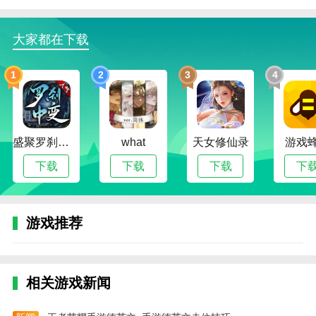
终抵御异类昆虫的入侵。
大家都在下载
境界斩魂之刃网易版下载精彩内容
1.许多不同的阵列正等待您进行匹配，社交和多样化的
1
2
3
4
游戏玩法，并探索不同的秘密。
2.原始动画在屏幕上的各个方向都被“重新雕刻”了。它
不仅在人物设计上实现了高度还原，而且还精致地再现
了场景，带领玩家进入死亡世界。
盛聚罗刹中变传奇
what
天女修仙录
游戏
下载
下载
下载
下
3、【视觉盛宴！华丽的画风让你大饱眼福】
4.登录魔兽山，奖励觉醒大道之体。
5.为了提升自己的实力，你可以选择重生，保持战斗
游戏推荐
力，在更好的基础上提升自己。
6、【原创！死亡监督委员会受到全面监督】
相关游戏新闻
7.技能的培养也很重要，力量的提升离不开技能的强
化。