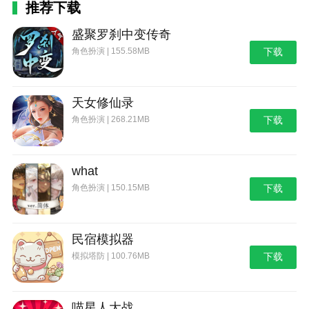
推荐下载
境界斩魂之刃网易版下载功能
1.战斗是核心主题。每个角色都有一个根据其原始能力
盛聚罗刹中变传奇
深度定制的技能集。结合游戏的赵廉系统，每个角色都
角色扮演 | 155.58MB
下载
有各种赵廉手段。玩家将可以在游戏中享受战斗的乐
趣。
天女修仙录
2、将带领自己的特种部队，行动在打击无机异种虫军
角色扮演 | 268.21MB
下载
和保卫人类文明的最前线。
3、原cv集结，动画声优回归魂界！
what
4.玩家可以训练他们的角色，提高他们的属性和技能，
角色扮演 | 150.15MB
下载
并使他们在游戏中变得更强。
5、实时直播pvp，这就是我的战斗！
民宿模拟器
境界斩魂之刃网易版下载t0阵容有什么推荐？
模拟塔防 | 100.76MB
下载
关于这个问题，以下是境界斩魂之刃t0的推荐阵容:
1.快攻阵容:由加藤惠、冈田伊佐、风间俊介和泽村达克
喵星人大战