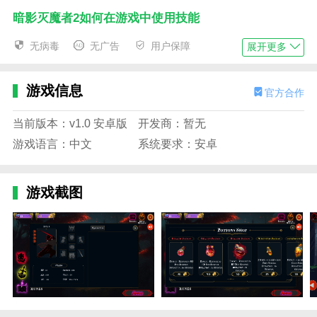
暗影灭魔者2如何在游戏中使用技能
1.丰富的战斗系统:游戏中的战斗系统丰富多样，玩家需
无病毒
无广告
用户保障
展开更多
要根据不同的敌人和关卡设计合适的战斗策略。
2、强大的魔法能力:玩家可以学习和使用各种强大的魔
游戏信息
官方合作
法，包括火球、闪电、冰冻等。，才能打败敌人。
当前版本：v1.0 安卓版
开发商：暂无
3.丰富的任务系统:游戏中有各种任务和挑战等待玩家完
游戏语言：中文
系统要求：安卓
成，包括击败强大的敌人和寻找丢失的宝藏。
4.精致的游戏画面:游戏中的画面精致且细节丰富，为玩
家带来身临其境的游戏体验。
游戏截图
暗影灭魔者2如何购买游戏中的角色？
1.深入的角色开发系统。通过升级装备和解锁技能树，
可以打造个性化的暗影杀手战斗风格；
2.各种地牢挑战和隐藏关卡设计，每一场战斗都充满新
鲜感和挑战，考验着玩家的策略和操作；