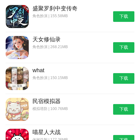
盛聚罗刹中变传奇
角色扮演 | 155.58MB
下载
天女修仙录
角色扮演 | 268.21MB
下载
what
角色扮演 | 150.15MB
下载
民宿模拟器
模拟塔防 | 100.76MB
下载
喵星人大战
休闲益智 | 177.26MB