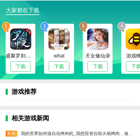
3.丰富的敌人类型和强大的boss战斗将为玩家带来激动
大家都在下载
人心的战斗体验，并成为真正的暗影英雄。
4.一场真正的视觉和听觉盛宴。简单流畅的操作为您带
1
2
3
4
来前所未有的最佳战斗体验。
盛聚罗刹中变传奇
what
天女修仙录
游戏
下载
下载
下载
下
游戏推荐
相关游戏新闻
新闻
我的世界如何做自动烤肉机_我想投资自助火锅烤肉，做自助火锅烤肉赚钱