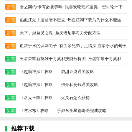
新闻
食之契约r卡有必要养吗_很喜欢吃葡式蛋挞，想讨论一下食之契约葡式
新闻
热血江湖手游登陆不进去_热血江湖下载后为什么不能运行呢!下载它需
新闻
天下手游圣灵之魂_圣灵谱尼学习力分配方法
新闻
血浓于水的讽刺句子_有关亲兄弟手足情深,血浓于水的句子
新闻
王者荣耀新英雄干将莫邪技能分析图_王者荣耀干将莫邪大招肿么用 大招使用技巧
新闻
《超脑神探》攻略——咸甜豆腐通关攻略
新闻
《超脑神探》攻略——强哥私房钱通关攻略
新闻
《洛克王国》攻略——火灵石怎么获得
新闻
《逆水寒》攻略——手游永夜星都奇遇完成攻略
推荐下载