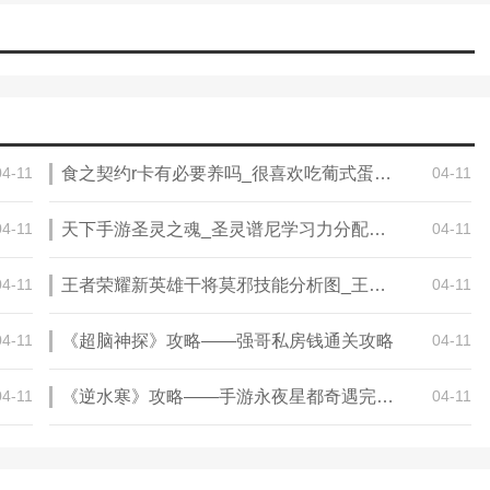
04-11
食之契约r卡有必要养吗_很喜欢吃葡式蛋挞，想讨论一下食之契约葡式
04-11
04-11
天下手游圣灵之魂_圣灵谱尼学习力分配方法
04-11
04-11
王者荣耀新英雄干将莫邪技能分析图_王者荣耀干将莫邪大招肿么用 大招使用技巧
04-11
04-11
《超脑神探》攻略——强哥私房钱通关攻略
04-11
04-11
《逆水寒》攻略——手游永夜星都奇遇完成攻略
04-11