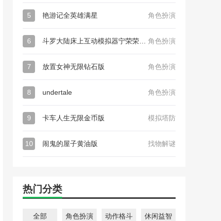
5
艳游记全英雄满星
角色扮演
6
斗罗大陆床上互动模拟器宁荣荣版 免预约下载
角色扮演
7
放置女神无限钻石版
角色扮演
8
undertale
角色扮演
9
卡车人生无限金币版
模拟塔防
10
闹鬼的屋子黄油版
找物解谜
热门分类
全部
角色扮演
动作格斗
休闲益智