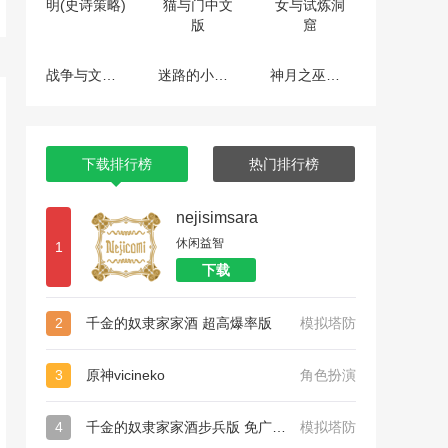
战争与文明(史诗策略)
迷路的小猫与门中文版
神月之巫女与试炼洞窟
下载排行榜
热门排行榜
nejisimsara
休闲益智
1
下载
2
千金的奴隶家家酒 超高爆率版
模拟塔防
3
原神vicineko
角色扮演
4
千金的奴隶家家酒步兵版 免广告版下载
模拟塔防