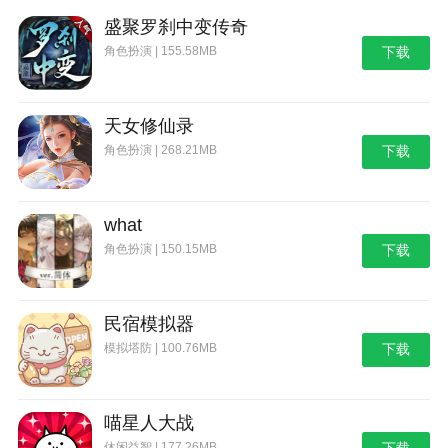
盛聚罗刹中变传奇
角色扮演 | 155.58MB
下载
天女修仙录
角色扮演 | 268.21MB
下载
what
角色扮演 | 150.15MB
下载
民宿模拟器
模拟塔防 | 100.76MB
下载
喵星人大战
休闲益智 | 177.26MB