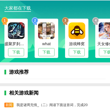
流畅；
大家都在下载
3.价值极高的卡通风格，可爱的游戏场景和角色非常适
合玩家的视觉体验；
1
2
3
4
盛聚罗刹中变传奇
what
游戏蜂窝
天女修
下载
下载
下载
下
游戏推荐
相关游戏新闻
新闻
我是谜周无情_（二）阅读下面这首词，完成20