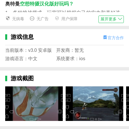
奥特曼
空想特摄汉化版好玩吗？
1、多种挑战模式，玩家可以根据自己的实力和喜好选
无病毒
无广告
用户保障
展开更多
择不同的挑战模式；
2.
奥特曼
的形式多样化，每个
奥特曼
都有多种形式，满
游戏信息
足不同玩家的需求；
官方合作
3.怪物的种类很多，每种怪物都有独特的技能和属性，
当前版本：v3.0 安卓版
开发商：暂无
需要不同的策略来对付它们；
游戏语言：中文
系统要求：ios
奥特曼
空想特摄汉化版如何下载
进入QQTN网络搜索
奥特曼
空想特摄汉化版。
游戏截图
2.点击高速下载并等待。
3.进入游戏并开始战斗。
奥特曼
空想特摄汉化版怎么玩
1.数十种技巧和招数，满足不同玩家的战斗爱好；
2、操作简单易用，运行迅速且释放技巧，简单但非常