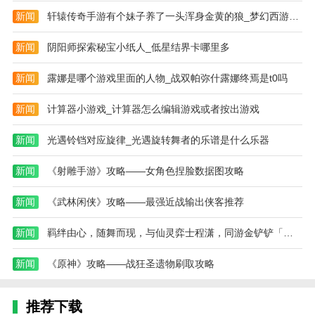
新闻
轩辕传奇手游有个妹子养了一头浑身金黄的狼_梦幻西游宠物积分奖励
新闻
阴阳师探索秘宝小纸人_低星结界卡哪里多
新闻
露娜是哪个游戏里面的人物_战双帕弥什露娜终焉是t0吗
新闻
计算器小游戏_计算器怎么编辑游戏或者按出游戏
新闻
光遇铃铛对应旋律_光遇旋转舞者的乐谱是什么乐器
新闻
《射雕手游》攻略——女角色捏脸数据图攻略
新闻
《武林闲侠》攻略——最强近战输出侠客推荐
新闻
羁绊由心，随舞而现，与仙灵弈士程潇，同游金铲铲「画之灵」
新闻
《原神》攻略——战狂圣遗物刷取攻略
推荐下载