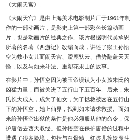
《大闹天宫》。
《大闹天宫》是由上海美术电影制片厂于1961年制
作的一部动画片，是影史上第一部彩色长篇动画
片，也是动画片的经典之作。该片根据明代吴承恩
所著的名著《
西游
记》改编而成，讲述了猴王孙悟
空为救小女儿而闹天宫、蹬鹿驮云、借势翻盖天灭
怪，以及与如来斗法、重塑花果山的故事。
在影片中，孙悟空因为被玉帝误认为小女孩朱氏的
凶猛力量，而被关进了五行山下五百年。后来，朱
氏长大成人，成为了仙女，为了拯救被困在五行山
下的孙悟空，她上仙界，找到如来请求救援。而如
来给孙悟空出狱的条件是他必须服从他的命令，保
护唐僧去西天取经。但孙悟空在保护唐僧的过程中
遭遇了很多险境，包括与白骨精、红孩儿等妖魔斗