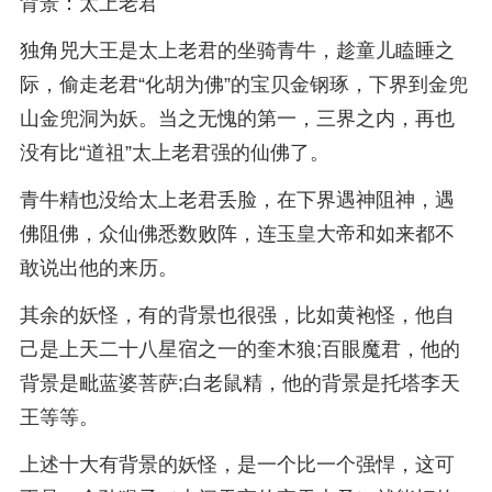
背景：太上老君
独角兕大王是太上老君的坐骑青牛，趁童儿瞌睡之
际，偷走老君“化胡为佛”的宝贝金钢琢，下界到金兜
山金兜洞为妖。当之无愧的第一，三界之内，再也
没有比“道祖”太上老君强的仙佛了。
青牛精也没给太上老君丢脸，在下界遇神阻神，遇
佛阻佛，众仙佛悉数败阵，连玉皇大帝和如来都不
敢说出他的来历。
其余的妖怪，有的背景也很强，比如黄袍怪，他自
己是上天二十八星宿之一的奎木狼;百眼魔君，他的
背景是毗蓝婆菩萨;白老鼠精，他的背景是托塔李天
王等等。
上述十大有背景的妖怪，是一个比一个强悍，这可