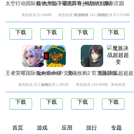
太空行动国际服 内测版下载
植物大乱斗最强阵容_植物大乱斗
克苏鲁神话疯狂低语
摩尔庄园
角色扮演 31.94MB
角色扮演 56.38MB
角色扮演 143.33MB
角色扮演 971.57MB
下载
下载
下载
下载
王者荣耀国际服免登录版
Spiritfarer中文版
灵魂收购2 官方最新版
魔族决战超超超
角色扮演 22.11MB
角色扮演 1.30GB
角色扮演 139.86MB
角色扮演
下载
下载
下载
下载
首页
游戏
应用
排行
专题