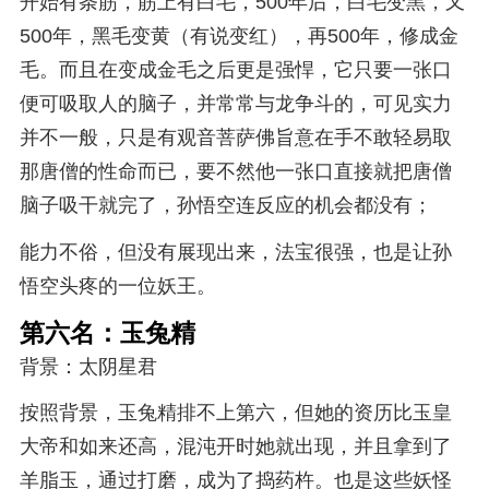
开始有条筋，筋上有白毛，500年后，白毛变黑，又
500年，黑毛变黄（有说变红），再500年，修成金
毛。而且在变成金毛之后更是强悍，它只要一张口
便可吸取人的脑子，并常常与龙争斗的，可见实力
并不一般，只是有观音菩萨佛旨意在手不敢轻易取
那唐僧的性命而已，要不然他一张口直接就把唐僧
脑子吸干就完了，孙悟空连反应的机会都没有；
能力不俗，但没有展现出来，法宝很强，也是让孙
悟空头疼的一位妖王。
第六名：玉兔精
背景：太阴星君
按照背景，玉兔精排不上第六，但她的资历比玉皇
大帝和如来还高，混沌开时她就出现，并且拿到了
羊脂玉，通过打磨，成为了捣药杵。也是这些妖怪