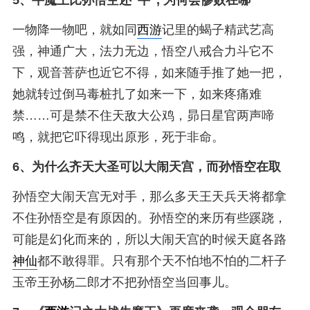
一物降一物吧，就如同
西游
记里的蝎子精武艺高
强，神通广大，法力无边，悟空八戒合力斗它不
下，观音菩萨也近它不得，如来随手推了她一把，
她就转过倒马毒桩扎了如来一下，如来疼痛难
禁……可是禁不住天敌大公鸡，昴日星官两声啼
鸣，就把它吓得现出原形，死于非命。
6、
为什么齐天大圣可以大闹天宫，而孙悟空在取
孙悟空大闹天宫无对手，那么多天王天兵天将都拿
不住孙悟空是有原因的。孙悟空的来历有些蹊跷，
可能是幻化而来的，所以大闹天宫的时候天庭各路
神仙
都不敢得罪。只有那个天不怕地不怕的二杆子
玉帝王孙杨二郎才不把孙悟空当回事儿。