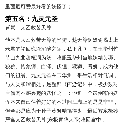
里面最可爱最好看的妖怪了；
第五名：九灵元圣
背景：太乙救苦天尊
他本是太乙救苦天尊的坐骑，趁天尊狮奴偷喝太上
老君的轮回琼液沉醉之际，私下凡间，在玉华州竹
节山九曲盘桓洞为妖。收服玉华州当地妖精黄狮、
狻猊、抟象狮、白泽、伏狸、猱狮、雪狮，成为他
们的祖翁。九灵元圣在玉华州一带生活相对低调，
与人类和谐相处，是整部《
西游
记》中，极少数对
唐僧肉不感兴趣的妖怪之一；他也一个最倒霉的妖
怪本来自己住着好好的不过问江湖上的是是非非，
但全都是应为干孙子黄狮精搞得鬼，最后被东极妙
严宫太乙救苦天尊(东极青华大帝)收回宫中；