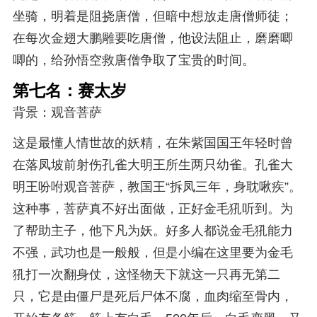
坐骑，明着是阻挠唐僧，但暗中想放走唐僧师徒；
在每次金翅大鹏雕要吃唐僧，他设法阻止，磨磨唧
唧的，给孙悟空救唐僧争取了宝贵的时间。
第七名：赛太岁
背景：观音菩萨
这是最懂人情世故的妖精，在朱紫国国王年轻时曾
在落凤坡前射伤孔雀大明王所生两只幼雀。孔雀大
明王吩咐观音菩萨，教国王“拆凤三年，身耽啾疾”。
这种事，菩萨真不好出面做，正好金毛犼听到。为
了帮助主子，他下凡为妖。好多人都说金毛犼能力
不强，武功也是一般般，但是小编在这里要为金毛
犼打一次翻身仗，这怪物天下就这一只再无第二
只，它是由僵尸是死后尸体不腐，血肉缩至骨内，