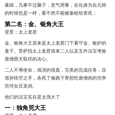
暴躁，凡事不过脑子，意气用事，在化身为岳元帅
的时候也是一样，要不然不能被秦桧给害死；
第二名：金、银角大王
背景：太上老君
金、银角大王原来是太上老君门下看守金、银炉的
童子。菩萨找太上老君借来二人以及五件法宝考验
唐僧西天取经的决心。
二人不辱使命，戏演的很真，完美的完成任务，且
借孙悟空之手，杀死了偷跑下界想吃唐僧肉的兜率
宫侍女压龙洞。
他们的法宝实在是太强大了
一：独角兕大王