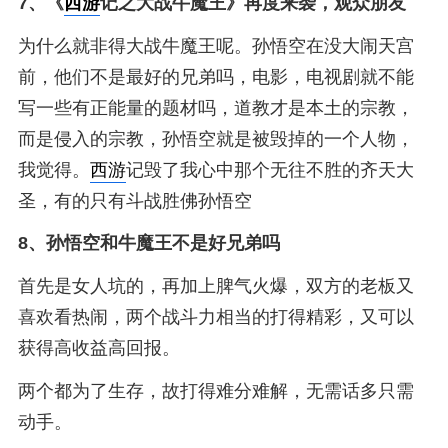
7、
《
西游
记之大战牛魔王》再度来袭，观众朋友
为什么就非得大战牛魔王呢。孙悟空在没大闹天宫
前，他们不是最好的兄弟吗，电影，电视剧就不能
写一些有正能量的题材吗，道教才是本土的宗教，
而是侵入的宗教，孙悟空就是被毁掉的一个人物，
我觉得。
西游
记毁了我心中那个无往不胜的齐天大
圣，有的只有斗战胜佛孙悟空
8、
孙悟空和牛魔王不是好兄弟吗
首先是女人坑的，再加上脾气火爆，双方的老板又
喜欢看热闹，两个战斗力相当的打得精彩，又可以
获得高收益高回报。
两个都为了生存，故打得难分难解，无需话多只需
动手。