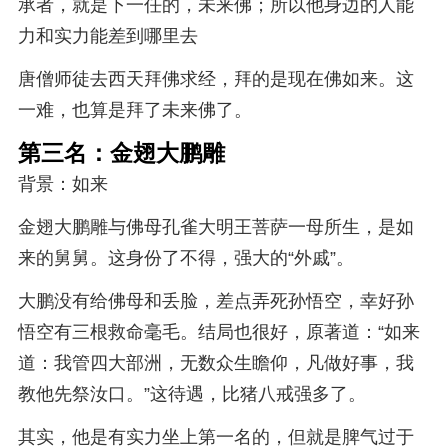
承者，就是下一任的，未来佛；所以他身边的人能
力和实力能差到哪里去
唐僧师徒去西天拜佛求经，拜的是现在佛如来。这
一难，也算是拜了未来佛了。
第三名：金翅大鹏雕
背景：如来
金翅大鹏雕与佛母孔雀大明王菩萨一母所生，是如
来的舅舅。这身份了不得，强大的“外戚”。
大鹏没有给佛母和丢脸，差点弄死孙悟空，幸好孙
悟空有三根救命毫毛。结局也很好，原著道：“如来
道：我管四大部洲，无数众生瞻仰，凡做好事，我
教他先祭汝口。”这待遇，比猪八戒强多了。
其实，他是有实力坐上第一名的，但就是脾气过于