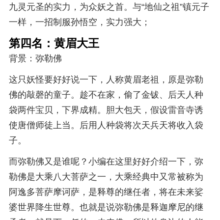
九灵元圣的实力，为众妖之首。与“地仙之祖”镇元子
一样，一招制服孙悟空，实力强大；
第四名：黄眉大王
背景：弥勒佛
这只妖怪要好好说一下，人称黄眉老祖，原是弥勒
佛的敲磬的童子。趁不在家，偷了金钹、后天人种
袋两件宝贝，下界成精。胆大包天，假设雷音寺诱
使唐僧师徒上当。后用人种袋将次天兵天将收入袋
子。
而弥勒佛又是谁呢？小编在这里好好介绍一下，弥
勒佛是大乘八大菩萨之一，大乘经典中又常被称为
阿逸多菩萨摩诃萨，是释尊的继任者，将在未来娑
婆世界降生世尊。也就是说弥勒佛是释迦摩尼的继