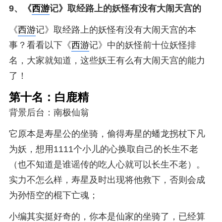
9、
《
西游
记》取经路上的妖怪有没有大闹天宫的
《
西游
记》取经路上的妖怪有没有大闹天宫的本
事？看看以下《
西游
记》中的妖怪前十位妖怪排
名，大家就知道，这些妖王有么有大闹天宫的能力
了！
第十名：白鹿精
背景后台：南极仙翁
它原本是寿星公的坐骑，偷得寿星的蟠龙拐杖下凡
为妖，想用1111个小儿的心换取自己的长生不老
（也不知道是谁谣传的吃人心就可以长生不老）。
实力不怎么样，寿星及时出现将他救下，否则会成
为孙悟空的棍下亡魂；
小编其实挺好奇的，你本是仙家的坐骑了，已经算