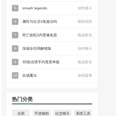
5
smash legends
动作格斗
6
属性与生活3免激活码
模拟塔防
7
死亡扳机2内置修改器
枪战射击
8
深城全结局解锁版
动作格斗
9
3D狙击猎手内置菜单版
枪战射击
10
合成魔法
休闲益智
热门分类
全部
手游辅助
社交聊天
系统工具