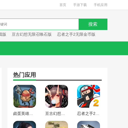
首页
手游下载
手机应用
成版
亘古幻想无限召唤石版
忍者之手2无限金币版
热门应用
卤蛋英雄超武合成版
亘古幻想无限召唤石版
忍者之手2无限金币版