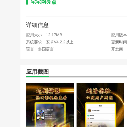
宅宅网亮点
1.有很多短视频等内容可以自由理解，用户可以找到喜欢
2.新用户注册后可自行上传视频内容，注册成功后可提交
详细信息
3.可以在宅宅网APP上搜索视频，分享观看喜欢的视频
应用大小：12.17MB
应用版本
系统要求：安卓V4.2.2以上
更新时间：
宅宅网函数
语言：多国语言
开发商：
1.通过宅宅网APP，可以免费观看海量视频资源。选择
2.可用的软件有丰富的影视资源，可以浏览和体验很多影
应用截图
3.浏览里面的高清影视内容，看到里面有很多免费的影视
宅宅网优势
1.在宅宅网APP上注册后，可以获得免费会员服务，支
2.所有软件资源都是免费的，用户一文不值。删除热门视
3.通过智能搜索功能，用户不仅可以找到所需的影视资源