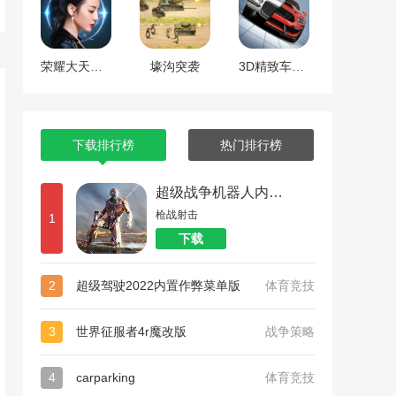
荣耀大天使红包版
壕沟突袭
3D精致车模中文版
下载排行榜
热门排行榜
超级战争机器人内置菜单版
枪战射击
1
下载
2
超级驾驶2022内置作弊菜单版
体育竞技
3
世界征服者4r魔改版
战争策略
4
carparking
体育竞技